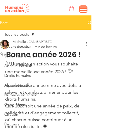
Post
Tous les posts
Michelle JEAN BAPTISTE
Tous les posts
31 déc. 2025
1 min de lecture
✨Bonne année 2026 !
Voilier Humains en action
✨
Humains en action vous souhaite 
Anaëlle Pattush
✨
une merveilleuse année 2026 ! 
Droits humains
Alphabétisation
Une nouvelle année rime avec défis à 
relever et combats à mener pour les 
Humains en action
droits humains.
Good News
Que 2026 soit une année de paix, de 
solidarité et d’engagement collectif, 
Citation
où chacun puisse contribuer à un 
Discours
monde plus juste. 🧡