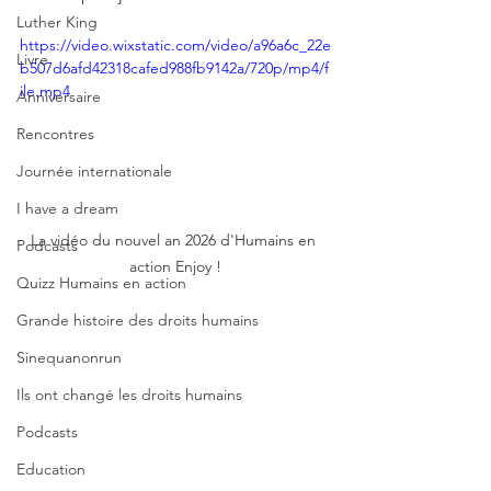
Luther King
https://video.wixstatic.com/video/a96a6c_22e
Livre
b507d6afd42318cafed988fb9142a/720p/mp4/f
ile.mp4
Anniversaire
Rencontres
Journée internationale
I have a dream
La vidéo du nouvel an 2026 d'Humains en 
Podcasts
action Enjoy !
Quizz Humains en action
Grande histoire des droits humains
Sinequanonrun
Ils ont changé les droits humains
Podcasts
Education