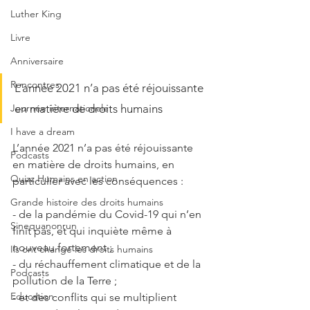
Luther King
Livre
Anniversaire
Rencontres
L’année 2021 n’a pas été réjouissante 
Journée internationale
en matière de droits humains
I have a dream
L’année 2021 n’a pas été réjouissante 
Podcasts
en matière de droits humains, en 
Quizz Humains en action
particulier avec les conséquences :
Grande histoire des droits humains
- de la pandémie du Covid-19 qui n’en 
Sinequanonrun
finit pas, et qui inquiète même à 
nouveau fortement ;
Ils ont changé les droits humains
- du réchauffement climatique et de la 
Podcasts
pollution de la Terre ; 
Education
- et des conflits qui se multiplient 