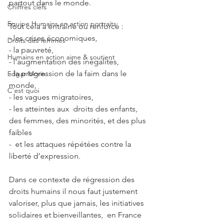
partout dans le monde.
Chiffres clefs
Equipe Humains en action portraits
Tout cela a entraîné ou renforcé :       
- les crises économiques,     
Droits des femmes
- la pauvreté,
Humains en action aime & soutient
- l'augmentation des inégalités, 
- la progression de la faim dans le 
Edgar Morin
monde,
C'est quoi
- les vagues migratoires,
- les atteintes aux  droits des enfants, 
des femmes, des minorités, et des plus 
faibles
-  et les attaques répétées contre la 
liberté d’expression.
Dans ce contexte de régression des 
droits humains il nous faut justement 
valoriser, plus que jamais, les initiatives 
solidaires et bienveillantes,  en France 