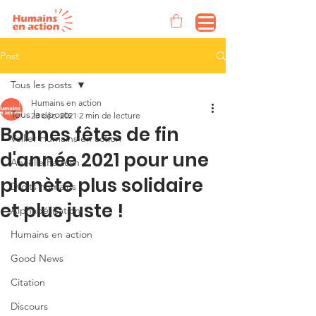
Post
Tous les posts
Humains en action
Tous les posts
23 déc. 2021
2 min de lecture
Bonnes fêtes de fin
Voilier Humains en action
d'année 2021 pour une
Anaëlle Pattush
planète plus solidaire
Droits humains
et plus juste !
Alphabétisation
Humains en action
Good News
Citation
Discours