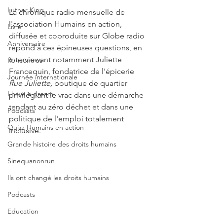
Luther King
La chronique radio mensuelle de 
l'association Humains en action, 
Livre
diffusée et coproduite sur Globe radio 
Anniversaire
répond à ces épineuses questions, en 
interviewant notamment Juliette 
Rencontres
Francequin, fondatrice de l'épicerie 
Journée internationale
Rue Juliette, 
boutique de quartier 
I have a dream
privilégiant le vrac dans une démarche 
tendant au zéro déchet et dans une 
Podcasts
politique de l'emploi totalement 
Quizz Humains en action
inclusive. 
Grande histoire des droits humains
Sinequanonrun
Ils ont changé les droits humains
Podcasts
Education