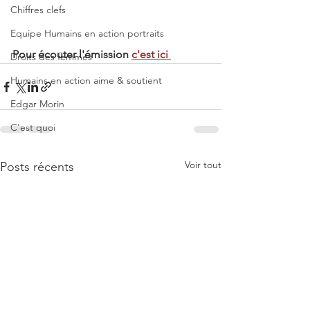
Chiffres clefs
Equipe Humains en action portraits
Pour écouter l'émission 
c'est ici 
Droits des femmes
Humains en action aime & soutient
Edgar Morin
C'est quoi
Voir tout
Posts récents