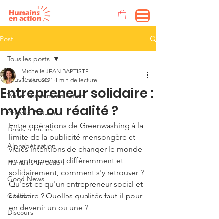
Post
Tous les posts
Michelle JEAN BAPTISTE
Tous les posts
21 déc. 2021
1 min de lecture
Entrepreneur solidaire :
Voilier Humains en action
mythe ou réalité ?
Anaëlle Pattush
Entre opérations de Greenwashing à la 
Droits humains
limite de la publicité mensongère et 
Alphabétisation
vraies intentions de changer le monde 
en entreprenant différemment et 
Humains en action
solidairement, comment s'y retrouver ? 
Good News
Qu'est-ce qu'un entrepreneur social et 
Citation
solidaire ? Quelles qualités faut-il pour 
en devenir un ou une ? 
Discours