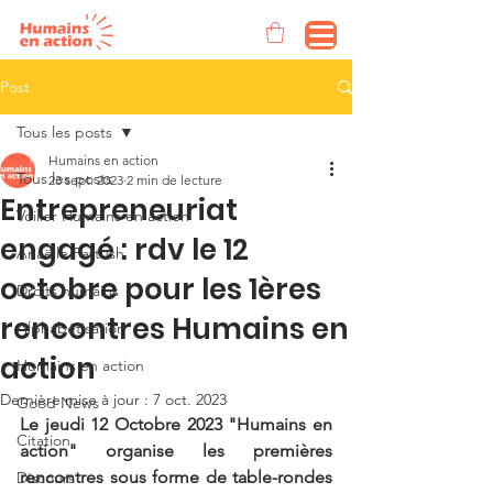
Post
Tous les posts
Humains en action
Tous les posts
23 sept. 2023
2 min de lecture
Entrepreneuriat
Voilier Humains en action
engagé : rdv le 12
Anaëlle Pattush
octobre pour les 1ères
Droits humains
rencontres Humains en
Alphabétisation
action
Humains en action
Dernière mise à jour :
7 oct. 2023
Good News
Le jeudi 12 Octobre 2023 "Humains en 
Citation
action" organise les premières 
rencontres sous forme de table-rondes 
Discours