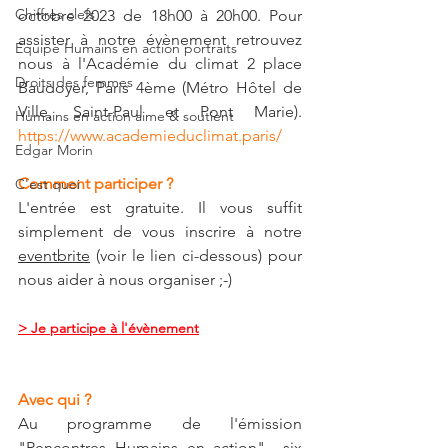
Chiffres clefs
octobre 2023 de 18h00 à 20h00. Pour 
assister à notre évènement retrouvez 
Equipe Humains en action portraits
nous à l'Académie du climat 2 place 
Droits des femmes
Baudoyer, Paris 4ème (Métro Hôtel de 
Ville, Saint-Paul et Pont Marie). 
Humains en action aime & soutient
https://www.academieduclimat.paris/
Edgar Morin
Comment participer ? 
C'est quoi
L'entrée est gratuite. Il vous suffit 
simplement de vous inscrire à notre 
eventbrite
(voir le lien ci-dessous) pour 
nous aider à nous organiser ;-) 
> Je participe à l'évènement
Avec qui ?
Au programme de l'émission 
"Rencontres Humains en action"  six 