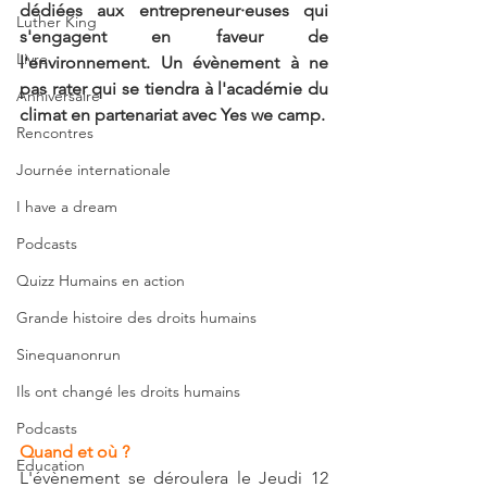
dédiées aux entrepreneur·euses qui 
Luther King
s'engagent en faveur de  
Livre
l'environnement. Un évènement à ne 
pas rater qui se tiendra à l'académie du 
Anniversaire
climat en partenariat avec Yes we camp.
Rencontres
Journée internationale
I have a dream
Podcasts
Quizz Humains en action
Grande histoire des droits humains
Sinequanonrun
Ils ont changé les droits humains
Podcasts
Quand et où ?
Education
L'évènement se déroulera le Jeudi 12 