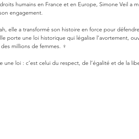
droits humains en France et en Europe, Simone Veil a ma
ternationale
I have a dream
Podcasts
 son engagement.
, elle a transformé son histoire en force pour défendre 
Grande histoire des droits humains
le porte une loi historique qui légalise l’avortement, ouv
 des millions de femmes. ♀️
 changé les droits humains
Podcasts
ne loi : c’est celui du respect, de l’égalité et de la libe
s
Equipe Humains en action portraits
ains en action aime & soutient
Edgar Morin