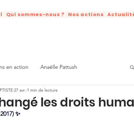
l
Qui sommes-nous ?
Nos actions
Actualit
ns en action
Anaëlle Pattush
PTISTE
27 avr.
1 min de lecture
tisation
Humains en action
Good News
 changé les droits hum
-2017) ✨
Luther King
Livre
Anniversaire