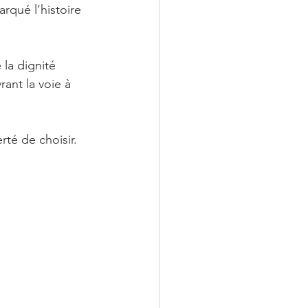
rqué l’histoire 
la dignité 
rant la voie à 
rté de choisir.