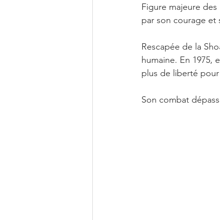
Figure majeure des 
Rencontres
Journée in
par son courage et
Rescapée de la Shoah
Quizz Humains en action
humaine. En 1975, el
plus de liberté pour
Sinequanonrun
Ils ont
Son combat dépasse u
Education
Chiffres clef
Droits des femmes
Hum
C'est quoi