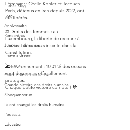
l’étranger : Cécile Kohler et Jacques 
Luther King
Paris, détenus en Iran depuis 2022, ont 
Livre
été libérés.
Anniversaire
⚖️ Droits des femmes : au 
Rencontres
Luxembourg, la liberté de recourir à 
Journée internationale
l’IVG est désormais inscrite dans la 
Constitution.
I have a dream
Podcasts
🌊 Environnement : 10,01 % des océans 
sont désormais officiellement 
Quizz Humains en action
protégés.
Grande histoire des droits humains
Chaque petite victoire compte ! 🧡
Sinequanonrun
Ils ont changé les droits humains
Podcasts
Education