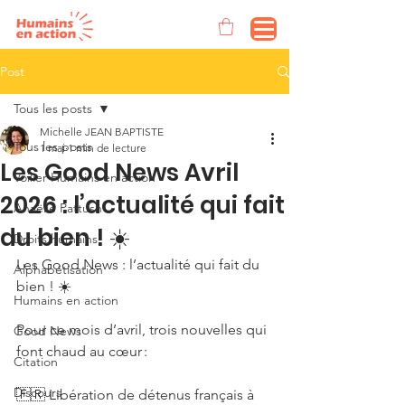
Post
Tous les posts
Michelle JEAN BAPTISTE
Tous les posts
1 mai
1 min de lecture
Les Good News Avril
Voilier Humains en action
2026 : l’actualité qui fait
Anaëlle Pattush
du bien ! ☀️
Droits humains
Les Good News : l’actualité qui fait du 
Alphabétisation
bien ! ☀️
Humains en action
Pour ce mois d’avril, trois nouvelles qui 
Good News
font chaud au cœur :
Citation
Discours
🇫🇷 Libération de détenus français à 