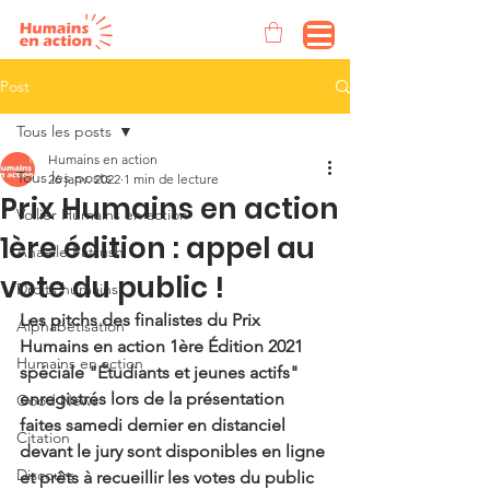
Post
Tous les posts
Humains en action
Tous les posts
26 janv. 2022
1 min de lecture
Prix Humains en action
Voilier Humains en action
1ère édition : appel au
Anaëlle Pattush
vote du public !
Droits humains
Les pitchs des finalistes du Prix 
Alphabétisation
Humains en action 1ère Édition 2021 
Humains en action
spéciale "Étudiants et jeunes actifs" 
enregistrés lors de la présentation  
Good News
faites samedi dernier en distanciel 
Citation
devant le jury sont disponibles en ligne 
Discours
et prêts à recueillir les votes du public 