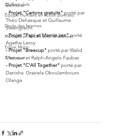
Chiffres clefs
Berriche
- 
Projet "Cartons gratuits"
 porté par 
Equipe Humains en action portraits
Théo Dehasque et Guillaume 
Droits des femmes
Steengracht 
- Projet "Papi et Mamie zen"
 porté 
Humains en action aime & soutient
Agathe Leroy
Edgar Morin
- Projet "Breecup"
 porté par Walid 
C'est quoi
Massour et Ralph-Angelo Faubas
- Projet "C'All Together"
 porté par 
Danisha  Graziela Okoulambouro 
Olanga