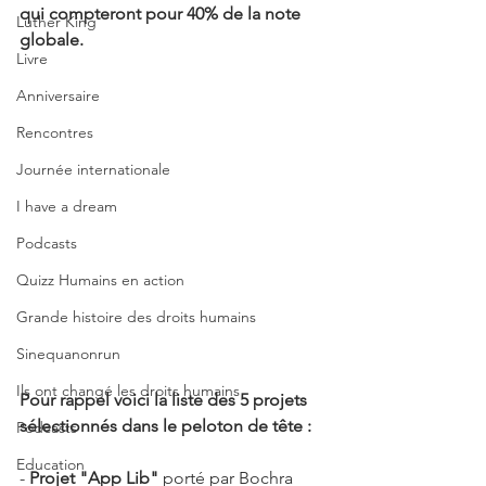
qui compteront pour 40% de la note 
Luther King
globale.  
Livre
Anniversaire
Rencontres
Journée internationale
I have a dream
Podcasts
Quizz Humains en action
Grande histoire des droits humains
Sinequanonrun
Ils ont changé les droits humains
Pour rappel voici la liste des 5 projets 
sélectionnés dans le peloton de tête :
Podcasts
Education
- 
Projet "App Lib"
 porté par Bochra 