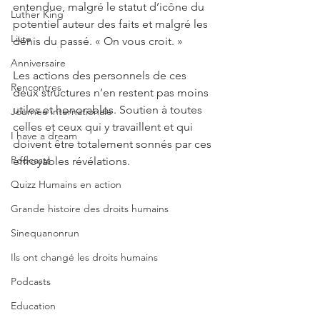
entendue, malgré le statut d’icône du 
Luther King
potentiel auteur des faits et malgré les 
Livre
dénis du passé. « On vous croit. » 
Anniversaire
Les actions des personnels de ces 
Rencontres
deux structures n’en restent pas moins 
utiles et honorables. Soutien à toutes 
Journée internationale
celles et ceux qui y travaillent et qui 
I have a dream
doivent être totalement sonnés par ces 
Podcasts
effroyables révélations. 
Quizz Humains en action
Grande histoire des droits humains
Sinequanonrun
Ils ont changé les droits humains
Podcasts
Education