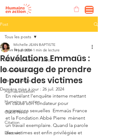
Post
Tous les posts
Michelle JEAN BAPTISTE
Tous les posts
19 juil. 2024
1 min de lecture
Révélations Emmaüs :
Voilier Humains en action
le courage de prendre
Anaëlle Pattush
le parti des victimes
Droits humains
Dernière mise à jour :
26 juil. 2024
Alphabétisation
En révélant l’enquête interne mettant 
Humains en action
en cause son fondateur pour 
agressions sexuelles  Emmaüs France  
Good News
et la Fondation Abbé Pierre  mènent 
Citation
un travail exemplaire. Quand la parole 
des victimes est enfin privilégiée et 
Discours