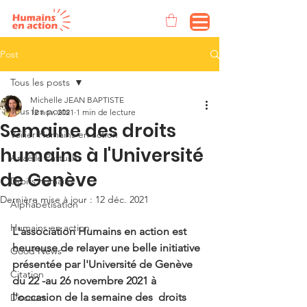
Post
Tous les posts
Michelle JEAN BAPTISTE
Tous les posts
12 nov. 2021
1 min de lecture
Semaine des droits
Voilier Humains en action
humains à l'Université
Anaëlle Pattush
de Genève
Droits humains
Dernière mise à jour :
12 déc. 2021
Alphabétisation
Humains en action
L'association Humains en action est 
heureuse de relayer une belle initiative 
Good News
présentée par l'Université de Genève 
Citation
du 22 -au 26 novembre 2021 à 
l'occasion de la semaine des  droits 
Discours