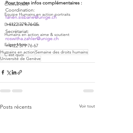
Pour toutes infos complémentaires : 
Chiffres clefs
Coordination:
Equipe Humains en action portraits
fanen.sisbane@unige.ch
+4122 379 76 05
Droits des femmes
Secrétariat:
Humains en action aime & soutient
roswitha.zahler@unige.ch
Edgar Morin
+4122 379 76 67
Humains en action
Semaine des droits humains
C'est quoi
Université de Genève
Voir tout
Posts récents