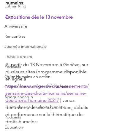
humains.
Luther King
Livre
Expositions dès le 13 novembre
Anniversaire
Rencontres
Journée internationale
I have a dream
A  partir du 13 Novembre à Genève, sur 
Podcasts
plusieurs sites (programme disponible 
Quizz Humains en action
en ligne à 
https://www.unige.ch/cite/evenements/
Grande histoire des droits humains
semaine-des-droits-humains/semaine-
Sinequanonrun
des-droits-humains-2021/
 ) 
venez 
Ils ont changé les droits humains
découvrir plusieurs expositions, débats 
et performance sur la thématique des 
Podcasts
droits humains. 
Education