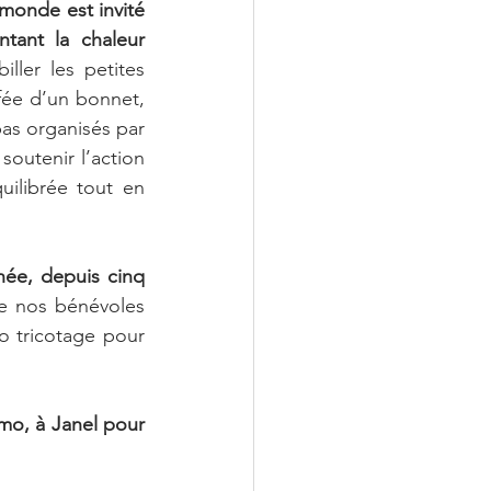
 monde est invité 
tant la chaleur 
ller les petites 
fée d’un bonnet, 
as organisés par 
outenir l’action 
ilibrée tout en 
née, depuis cinq 
e nos bénévoles 
o tricotage pour 
mo, à Janel pour 