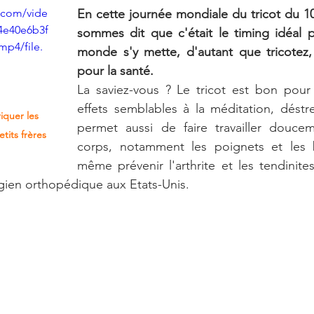
c.com/vide
En cette journée mondiale du tricot du 10
4e40e6b3f
sommes dit que c'était le timing idéal p
mp4/file.
monde s'y mette, d'autant que tricotez, 
pour la santé.
La saviez-vous ? Le tricot est bon pour 
effets semblables à la méditation, déstres
iquer les 
permet aussi de faire travailler douce
tits frères 
corps, notamment les poignets et les b
même prévenir l'arthrite et les tendinites 
rgien orthopédique aux Etats-Unis.