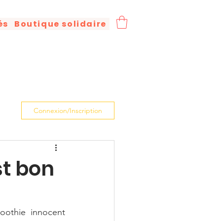
és
Boutique solidaire
Connexion/Inscription
st bon
othie innocent 