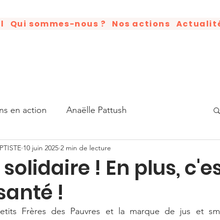
l
Qui sommes-nous ?
Nos actions
Actualit
ns en action
Anaëlle Pattush
PTISTE
10 juin 2025
2 min de lecture
tisation
Humains en action
Good News
 solidaire ! En plus, c'e
santé !
Luther King
Livre
Anniversaire
etits Frères des Pauvres et la marque de jus et smo