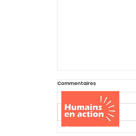
Commentaires
Rédigez un commentaire...
Citation du jour
Devenez partenaire, membre 
ou bénévole Humains en actio