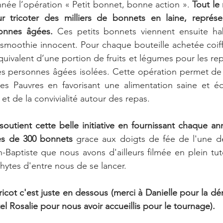
née l’opération « Petit bonnet, bonne action ».
 Tout le
ternationale
I have a dream
Podcasts
r tricoter des milliers de bonnets en laine, représen
onnes âgées.
 Ces petits bonnets viennent ensuite habi
t smoothie innocent. Pour chaque bouteille achetée coif
Grande histoire des droits humains
quivalent d’une portion de fruits et légumes pour les rep
les personnes âgées isolées. Cette opération permet de s
es Pauvres en favorisant une alimentation saine et équ
 changé les droits humains
Podcasts
 et de la convivialité autour des repas.
outient cette belle initiative en fournissant chaque an
s
Equipe Humains en action portraits
ès de 300 bonnets
 grace aux doigts de fée de l'une d
n-Baptiste que nous avons d'ailleurs filmée en plein tut
ytes d'entre nous de se lancer. 
ains en action aime & soutient
Edgar Morin
tricot c'est juste en dessous (merci à Danielle pour la dé
tel Rosalie pour nous avoir accueillis pour le tournage).