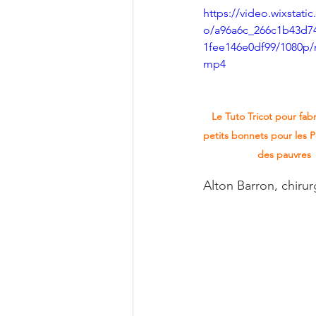
https://video.wixstati
o/a96a6c_266c1b43d7
1fee146e0df99/1080p/
mp4
Le Tuto Tricot pour fabr
petits bonnets pour les Pe
des pauvres
Alton Barron, chiru