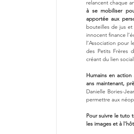
relancent chaque an
Rencontres
Journée in
à se mobiliser pou
apportée aux pers
bouteilles de jus e
Quizz Humains en action
innocent finance l’é
l’Association pour 
des Petits Frères d
Sinequanonrun
Ils ont
créant du lien social
Humains en action s
Education
Chiffres clef
ans maintenant, pr
Danielle Bories-Jea
permettre aux néoph
Droits des femmes
Hum
Pour suivre le tuto 
les images et à l'hô
C'est quoi