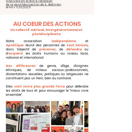
Interview en direct
à l'occasion
de la panthéonisation de R. Badinter
BFMTV 11/10/2025
AU COEUR DES ACTIONS
Un collectif métissé, intergénérationnel et
pluridisciplinaire
Notre association
indépendante
et
apolitique
réunit des personnes de
tout horizon
,
dans l'objectif de
préserver
, de
défendre
ou
d'
acquérir
les droits humains au niveau local,
national et international.
Nos différences
de genre, d'âge, d'origines
ethniques, de milieux sociaux-professionnels,
d'orientations sexuelles, politiques ou religieuses ne
constituent pas un frein, bien au contraire.
Elles
sont notre plus grande force
pour défendre
les droits de tous et pour encourager le "mieux vivre
ensemble".