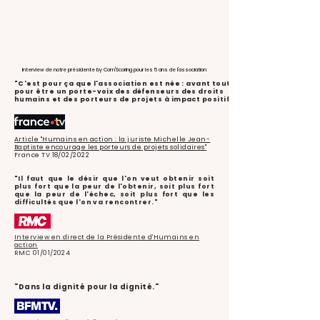
Interview de notre présidente by Com'Scoring pour les 5 ans de l'association
"C'est pour ça que l'association est née : avant tout
pour être un porte-voix des défenseurs des droits
humains et des porteurs de projets à impact positif."
Article "Humains en action : la juriste Michelle Jean-
Baptiste encourage les porteurs de projets solidaires"
France TV 18/02/2022
"Il faut que le désir que l'on veut obtenir soit
plus fort que la peur de l'obtenir, soit plus fort
que la peur de l'échec, soit plus fort que les
difficultés que l'on va rencontrer."
Interview en direct de la Présidente d'Humains en
action
RMC 01/01/2024
"Dans la dignité pour la dignité."​