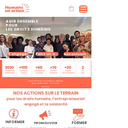
AGIR ENSEMBLE
POUR
LES DROITS HUMAINS
S'engager
Faire un don
Nos actualités
"Il vient une heure où protester ne suffit plus :
après la philosophie, il faut l'action."
Victor HUGO
NOS ACTIONS SUR LE TERRAIN
pour les droits humains, l'entrepreneuriat
engagé et la solidarité
INFORMER
FORMER
PROMOUVOIR