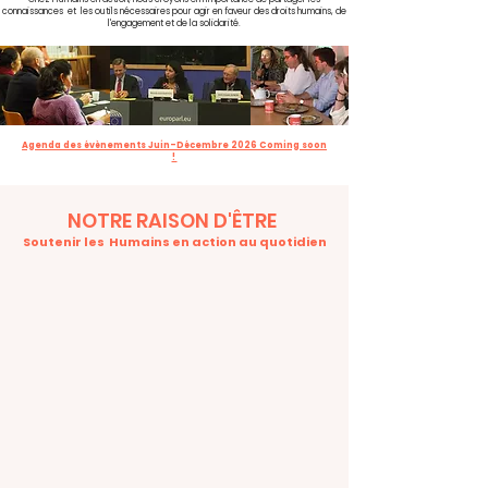
est différent.
connaissances et les outils nécessaires pour agir en faveur des droits humains, de
l'engagement et de la solidarité.
Agenda des évènements Juin-Décembre 2026 Coming soon
!
NOTRE RAISON D'ÊTRE
Soutenir les Humains en action au quotidien