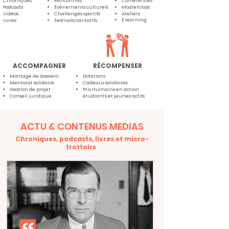
Chroniques
Rencontres
Conférences
Podcasts
Événements culturels
Masterclass
Vidéos
Challenges sportifs
Ateliers
E learning
Livres
Festivals caritatifs
ACCOMPAGNER
RÉCOMPENSER
Montage de dossiers
Dotations
Mentorat solidaire
Cadeaux solidaires
Gestion de projet
Prix Humains en action
Conseil juridique
étudiants et jeunes actifs
ACTU & CONTENUS MEDIAS
Chroniques, podcasts, livres et micro-
trottoirs