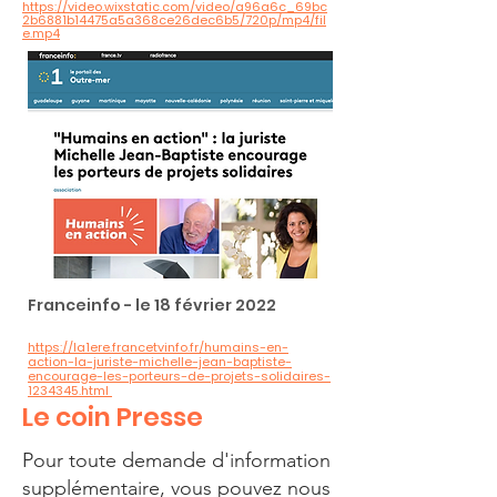
https://video.wixstatic.com/video/a96a6c_69bc
2b6881b14475a5a368ce26dec6b5/720p/mp4/fil
e.mp4
Franceinfo - le 18 février 2022
https://la1ere.francetvinfo.fr/humains-en-
action-la-juriste-michelle-jean-baptiste-
encourage-les-porteurs-de-projets-solidaires-
1234345.html
Le coin Presse
Pour toute demande d'information
supplémentaire, vous pouvez nous