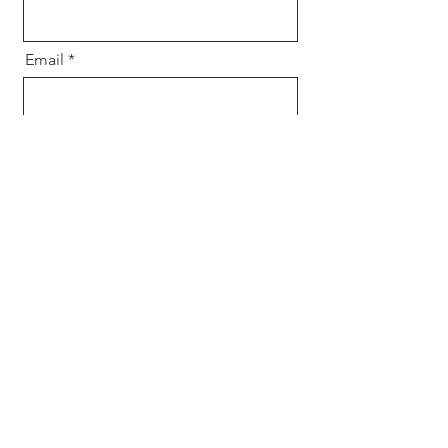
Email
Message
Envoyer