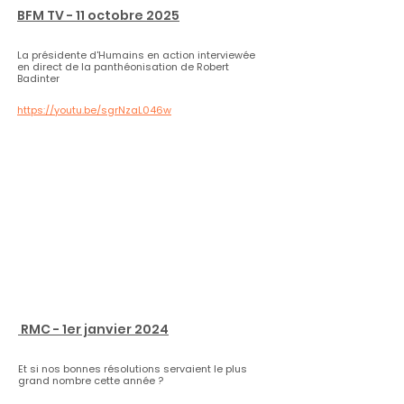
BFM TV - 11 octobre 2025
La présidente d'Humains en action interviewée
en direct de la panthéonisation de Robert
Badinter
https://youtu.be/sgrNzaL046w
RMC - 1er janvier 2024
Et si nos bonnes résolutions servaient le plus
grand nombre cette année ?