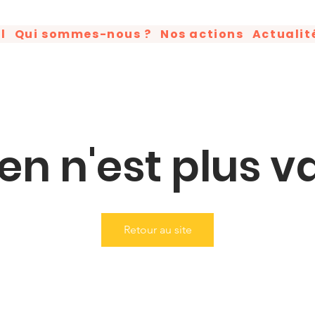
l
Qui sommes-nous ?
Nos actions
Actualit
ien n'est plus va
Retour au site