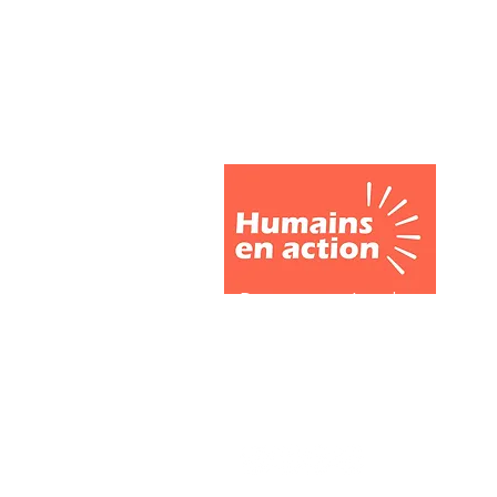
Devenez partenaire, membre 
ou bénévole Humains en actio
Envoyez votre candidature et
une équipe engagée et à taill