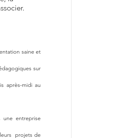
ssocier. 
entation saine et 
édagogiques sur 
s après-midi au 
,
une entreprise 
eurs  projets de 