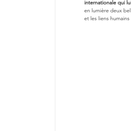
internationale qui lu
Rencontres
Journée in
en lumière deux bell
et les liens humains
Quizz Humains en action
Sinequanonrun
Ils ont
Education
Chiffres clef
Droits des femmes
Hum
C'est quoi