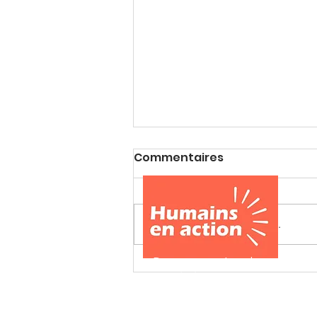
Commentaires
Rédigez un commentaire...
Citation du jour
Devenez partenaire, membre 
ou bénévole Humains en actio
Envoyez votre candidature et