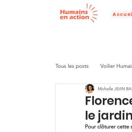
Accuei
Tous les posts
Voilier Humai
Michelle JEAN BA
Droits humains
Alphabé
Florenc
le jard
Citation
Discours
Pour clôturer cette