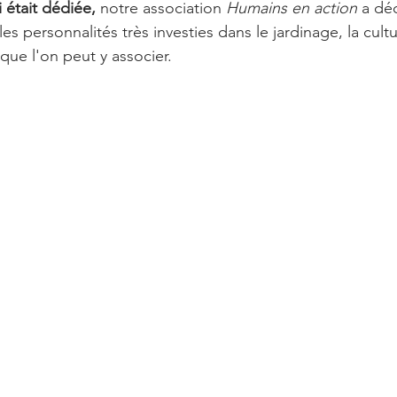
i était dédiée, 
notre association 
Humains en action
 a dé
ternationale
I have a dream
Podcasts
es personnalités très investies dans le jardinage, la cul
 que l'on peut y associer. 
Grande histoire des droits humains
 changé les droits humains
Podcasts
s
Equipe Humains en action portraits
ains en action aime & soutient
Edgar Morin