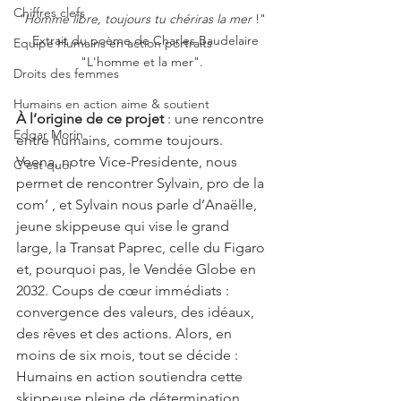
Chiffres clefs
"Homme libre, toujours tu chériras la mer
 !" 
  Extrait du poème de Charles Baudelaire 
Equipe Humains en action portraits
"L'homme et la mer". 
Droits des femmes
Humains en action aime & soutient
À l’origine de ce projet
 : une rencontre 
Edgar Morin
entre humains, comme toujours. 
Veena, notre Vice-Presidente, nous 
C'est quoi
permet de rencontrer Sylvain, pro de la 
com’ , et Sylvain nous parle d’Anaëlle, 
jeune skippeuse qui vise le grand 
large, la Transat Paprec, celle du Figaro 
et, pourquoi pas, le Vendée Globe en 
2032. Coups de cœur immédiats : 
convergence des valeurs, des idéaux, 
des rêves et des actions. Alors, en 
moins de six mois, tout se décide : 
Humains en action soutiendra cette 
skippeuse pleine de détermination. 