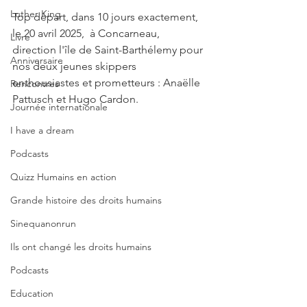
Luther King
Top départ, dans 10 jours exactement, 
le 20 avril 2025,  à Concarneau, 
Livre
direction l'île de Saint-Barthélemy pour 
Anniversaire
nos deux jeunes skippers 
enthousiastes et prometteurs : Anaëlle 
Rencontres
Pattusch et Hugo Cardon.
Journée internationale
I have a dream
Podcasts
Quizz Humains en action
Grande histoire des droits humains
Sinequanonrun
Ils ont changé les droits humains
Podcasts
Education