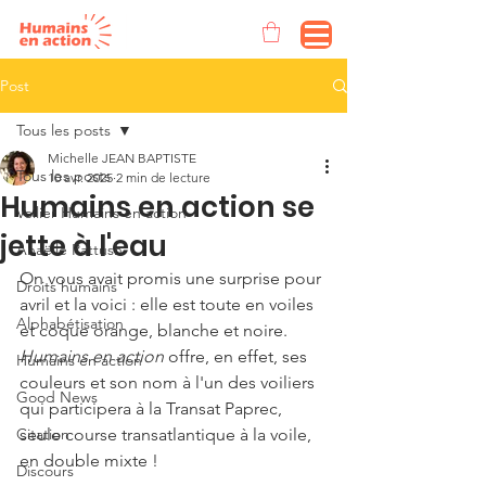
Post
Tous les posts
Michelle JEAN BAPTISTE
Tous les posts
10 avr. 2025
2 min de lecture
Humains en action se
Voilier Humains en action
jette à l'eau
Anaëlle Pattush
On vous avait promis une surprise pour 
Droits humains
avril et la voici : elle est toute en voiles 
Alphabétisation
et coque orange, blanche et noire. 
Humains en action 
offre, en effet, ses 
Humains en action
couleurs et son nom à l'un des voiliers 
Good News
qui participera à la Transat Paprec, 
Citation
seule course transatlantique à la voile, 
en double mixte ! 
Discours