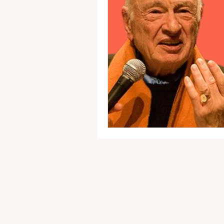
Luther King
Livre
I have a dream
Podcas
Sinequanonrun
Ils on
Chiffres clefs
Equipe H
Humains en action aime & 