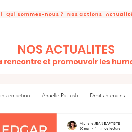
l
Qui sommes-nous ?
Nos actions
Actualit
NOS ACTUALITES
la rencontre et promouvoir les hum
ins en action
Anaëlle Pattush
Droits humains
ns en action
Good News
Citation
Discour
Michelle JEAN BAPTISTE
30 mai
1 min de lecture