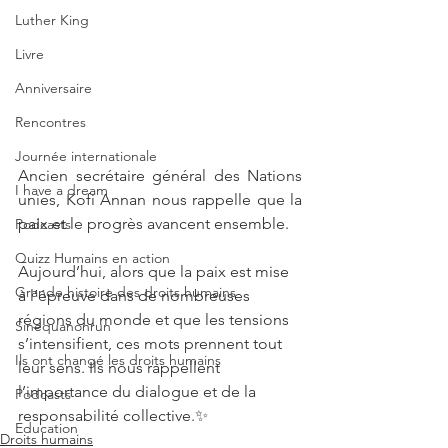
Luther King
Livre
Anniversaire
Rencontres
Journée internationale
Ancien secrétaire général des Nations 
I have a dream
unies, Kofi Annan nous rappelle que la 
paix et le progrès avancent ensemble.
Podcasts
Quizz Humains en action
Aujourd’hui, alors que la paix est mise 
Grande histoire des droits humains
à l’épreuve dans de nombreuses 
régions du monde et que les tensions 
Sinequanonrun
s’intensifient, ces mots prennent tout 
Ils ont changé les droits humains
leur sens. Ils nous rappellent 
l’importance du dialogue et de la 
Podcasts
responsabilité collective.✨
Education
Droits humains