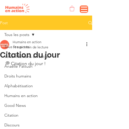
Post
Tous les posts
Humains en action
Tous les posts
11 mai
1 min de lecture
Citation du jour
Voilier Humains en action
💭 Citation du jour !
Anaëlle Pattush
Droits humains
Alphabétisation
Humains en action
Good News
Citation
Discours