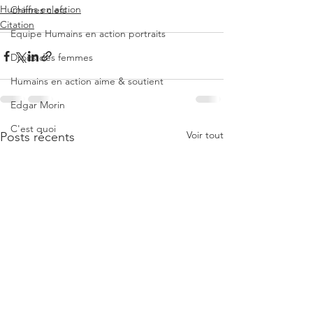
Humains en action
Chiffres clefs
Citation
Equipe Humains en action portraits
Droits des femmes
Humains en action aime & soutient
Edgar Morin
C'est quoi
Voir tout
Posts récents