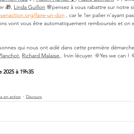
r 🎁, 
Linda Guillon
 🌸pensez à vous rabattre sur notre s
senaction.org/faire-un-don
 , car le 1er palier n'ayant pas
ions vont vous être automatiquement remboursés et on 
rsonnes qui nous ont aidé dans cette première démarche 
Planchot
, 
Richard Malaise
,. Irvin lécuyer. 🌞Yes we can ! 
e 2025 à 19h35
s en action
Discours