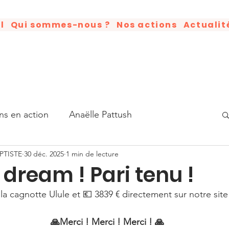
l
Qui sommes-nous ?
Nos actions
Actualit
ns en action
Anaëlle Pattush
PTISTE
30 déc. 2025
1 min de lecture
tisation
Humains en action
Good News
 dream ! Pari tenu !
 la cagnotte Ulule et 💶 3839 € directement sur notre site
Luther King
Livre
Anniversaire
🙏Merci ! Merci ! Merci ! 🙏