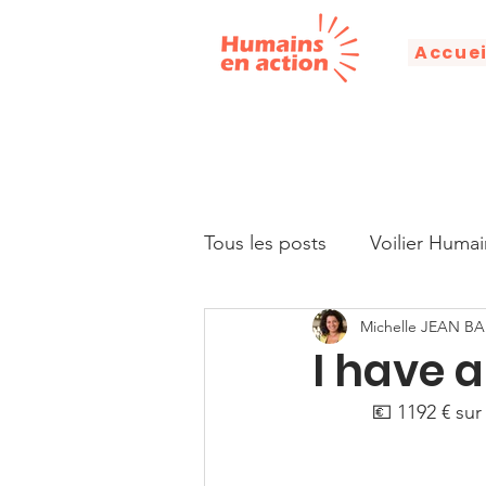
Accuei
Tous les posts
Voilier Humai
Michelle JEAN BA
Droits humains
Alphabé
I have a
💶 1192 € sur
Citation
Discours