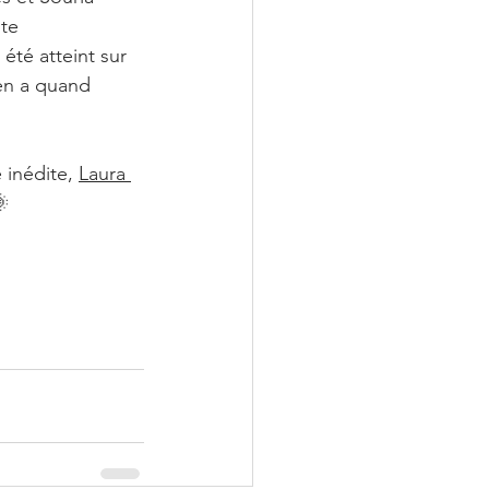
ite
 été atteint sur 
en a quand 
inédite, 
Laura 
🌞