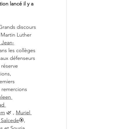
on lancé il y a 
Grands discours 
Martin Luther 
 Jean-
ans les collèges 
 aux défenseurs 
 réserve 
ions, 
emiers 
s remercions 
hleen 
ad 
em
 🌿 , 
Muriel 
 Salcede
🏵️, 
es et Souria 