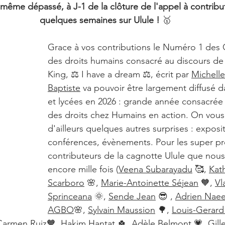
, même dépassé, à J-1 de la clôture de l'appel à contributi
ternationale
I have a dream
Podcasts
quelques semaines sur Ulule !
 🥇
Grace à vos contributions le Numéro 1 des 
Grande histoire des droits humains
des droits humains consacré au discours de 
King, ⚖️ I have a dream ⚖️, écrit par 
Michelle
Baptiste
 va pouvoir être largement diffusé d
 changé les droits humains
Podcasts
et lycées en 2026 : grande année consacrée
des droits chez Humains en action. On vous
s
Equipe Humains en action portraits
d'ailleurs quelques autres surprises : exposit
conférences, évènements. Pour les super pr
contributeurs de la cagnotte Ulule que nou
ains en action aime & soutient
Edgar Morin
encore mille fois (
Veena Subarayadu
 🥰, 
Kat
Scarboro
 🌸, 
Marie-Antoinette Séjean
 🧡, 
Vl
Sprinceana
 🌞, 
Sende Jean
 😎 , 
Adrien Nae
AGBO
🌸, 
Sylvain Maussion
 🌳, 
Louis-Gerard
Carmen Ruiz
🧡, 
Hakim Hantat 🍀
, 
Adèle Belmont
 💗, Gill