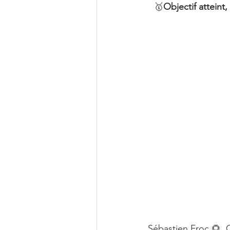
🥇
Objectif atteint
Rencontres
Journée in
Quizz Humains en action
Sinequanonrun
Ils ont
Education
Chiffres clef
Droits des femmes
Hum
C'est quoi
Sébastien Froc
 🌻, 