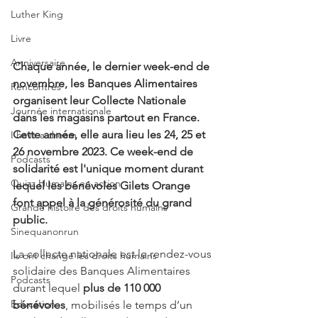
Luther King
Livre
Anniversaire
Chaque année, le dernier week-end de 
novembre, les Banques Alimentaires 
Rencontres
organisent leur Collecte Nationale 
Journée internationale
dans les magasins partout en France. 
Cette année, elle aura lieu les 24, 25 et 
I have a dream
26 novembre 2023. Ce week-end de 
Podcasts
solidarité est l'unique moment durant 
Quizz Humains en action
lequel les bénévoles Gilets Orange 
font appel à la générosité du grand 
Grande histoire des droits humains
public.
Sinequanonrun
La collecte nationale est le rendez-vous 
Ils ont changé les droits humains
solidaire des Banques Alimentaires 
Podcasts
durant lequel 
plus de 110 000 
Education
bénévoles
, mobilisés le temps d’un 