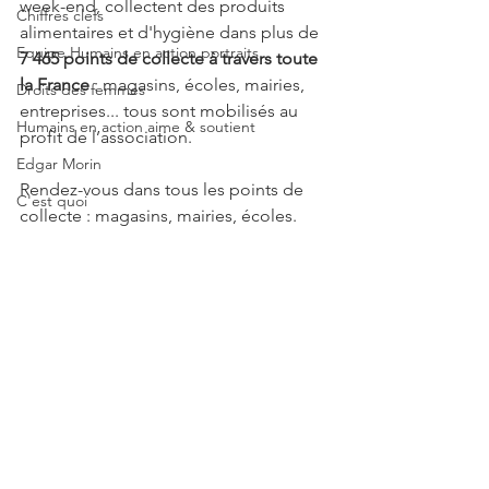
week-end, collectent des produits 
Chiffres clefs
alimentaires et d'hygiène dans plus de 
Equipe Humains en action portraits
7 465 points de collecte à travers toute 
la France
 : magasins, écoles, mairies, 
Droits des femmes
entreprises... tous sont mobilisés au 
Humains en action aime & soutient
profit de l’association. 
Edgar Morin
Rendez-vous dans tous les points de 
C'est quoi
collecte : magasins, mairies, écoles. 