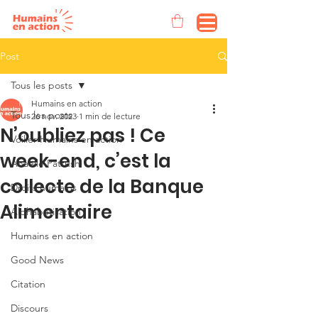
Post
Tous les posts
Humains en action
Tous les posts
26 nov. 2023
1 min de lecture
N’oubliez pas ! Ce
Voilier Humains en action
week-end, c’est la
Anaëlle Pattush
collecte de la Banque
Droits humains
Alimentaire
Alphabétisation
Humains en action
Good News
Citation
Discours