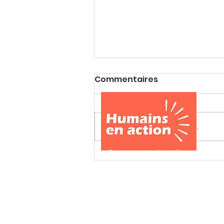
Commentaires
Rédigez un commentaire...
Citation du jour
Devenez partenaire, membre 
ou bénévole Humains en actio
Envoyez votre candidature et
une équipe engagée et à taill