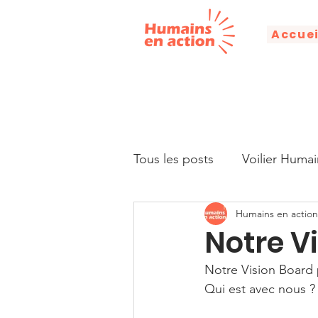
Accuei
Tous les posts
Voilier Humai
Humains en action
Droits humains
Alphabé
Notre V
Notre Vision Board 
Citation
Discours
Qui est avec nous ?