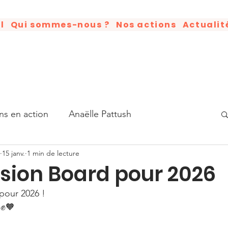
l
Qui sommes-nous ?
Nos actions
Actualit
ns en action
Anaëlle Pattush
15 janv.
1 min de lecture
tisation
Humains en action
Good News
ision Board pour 2026
pour 2026 !
Luther King
Livre
Anniversaire
 ✊🧡