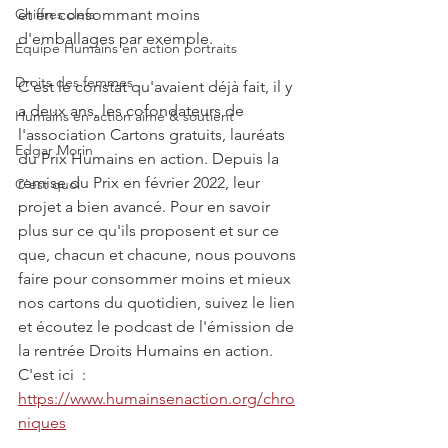
Chiffres clefs
et en consommant moins 
d'emballages par exemple. 
Equipe Humains en action portraits
Droits des femmes
C'est le constat qu'avaient déjà fait, il y 
a deux ans, les cofondateurs de 
Humains en action aime & soutient
l'association Cartons gratuits, lauréats 
Edgar Morin
du Prix Humains en action. Depuis la 
remise du Prix en février 2022, leur 
C'est quoi
projet a bien avancé. Pour en savoir 
plus sur ce qu'ils proposent et sur ce 
que, chacun et chacune, nous pouvons 
faire pour consommer moins et mieux 
nos cartons du quotidien, suivez le lien 
et écoutez le podcast de l'émission de 
la rentrée Droits Humains en action. 
C'est ici  :  
https://www.humainsenaction.org/chro
niques