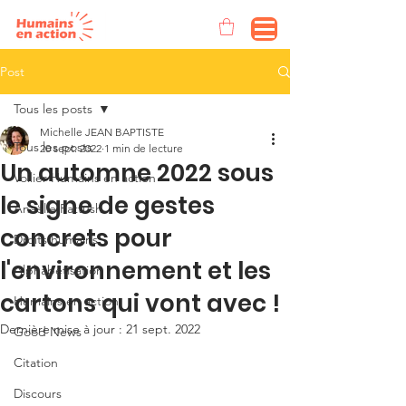
Post
Tous les posts
Michelle JEAN BAPTISTE
Tous les posts
20 sept. 2022
1 min de lecture
Un automne 2022 sous
Voilier Humains en action
le signe de gestes
Anaëlle Pattush
concrets pour
Droits humains
l'environnement et les
Alphabétisation
cartons qui vont avec !
Humains en action
Dernière mise à jour :
21 sept. 2022
Good News
Citation
Discours