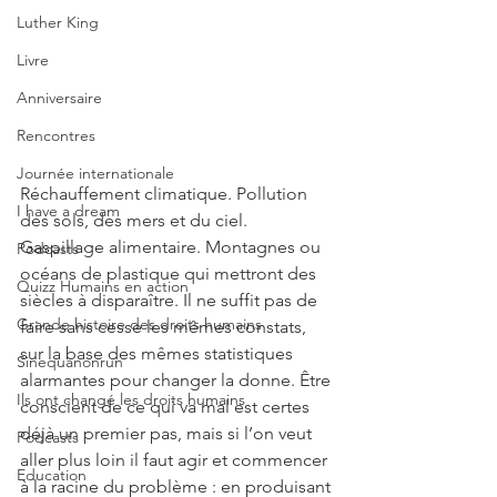
Luther King
Livre
Anniversaire
Rencontres
Journée internationale
Réchauffement climatique. Pollution 
I have a dream
des sols, des mers et du ciel. 
Gaspillage alimentaire. Montagnes ou 
Podcasts
océans de plastique qui mettront des 
Quizz Humains en action
siècles à disparaître. Il ne suffit pas de 
Grande histoire des droits humains
faire sans cesse les mêmes constats, 
sur la base des mêmes statistiques 
Sinequanonrun
alarmantes pour changer la donne. Être 
Ils ont changé les droits humains
conscient de ce qui va mal est certes 
déjà un premier pas, mais si l’on veut 
Podcasts
aller plus loin il faut agir et commencer 
Education
à la racine du problème : en produisant 